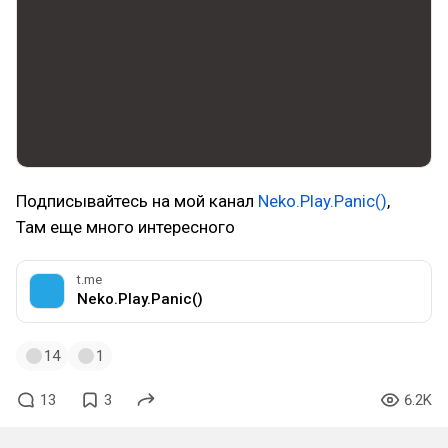
Подписывайтесь на мой канал
Neko.Play.Panic()
,
Там еще много интересного
t.me
Neko.Play.Panic()
14
1
13
3
6.2K