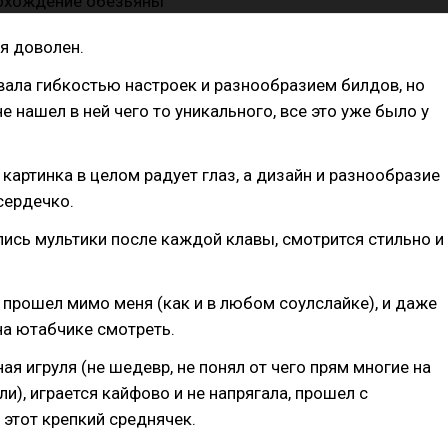
я доволен.
ала гибкостью настроек и разнообразием билдов, но
е нашел в ней чего то уникального, все это уже было у
и картинка в целом радует глаз, а дизайн и разнообразие
сердечко.
ись мультики после каждой клавы, смотрится стильно и
прошел мимо меня (как и в любом соулслайке), и даже
 на ютабчике смотреть.
ая игруля (не шедевр, не понял от чего прям многие на
ли), играется кайфово и не напрягала, прошел с
этот крепкий среднячек.