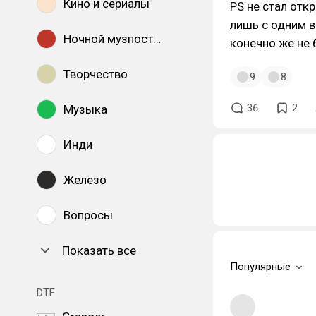
Кино и сериалы
PS не стал отк
лишь с одним в
Ночной музпостинг
конечно же не 
Творчество
9
8
36
2
Музыка
Инди
Железо
Вопросы
Показать все
Популярные
DTF