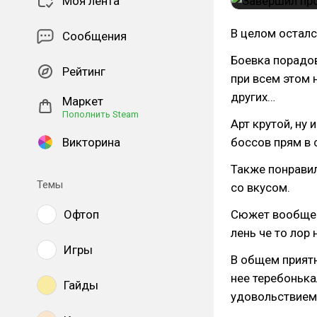
Моя лента
В целом осталс
Сообщения
Боевка порадов
Рейтинг
при всем этом н
других…
Маркет
Пополнить Steam
Арт крутой, ну 
Викторина
боссов прям в 
Также понравил
Темы
со вкусом.
Офтоп
Сюжет вообще 
лень че то лор
Игры
В общем приятн
нее теребонька
Гайды
удовольствием 