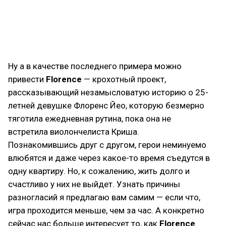
И, как по мне, данный ход великолепно
символизирует горе утраты и, что важнее для нас
сегодня, отражает это душераздирающее чувство
в интерактивной форме.
Ну а в качестве последнего примера можно
привести
Florence
— крохотный проект,
рассказывающий незамысловатую историю о 25-
летней девушке Флоренс Йео, которую безмерно
тяготила ежедневная рутина, пока она не
встретила виолончелиста Криша.
Познакомившись друг с другом, герои неминуемо
влюбятся и даже через какое-то время съедутся в
одну квартиру. Но, к сожалению, жить долго и
счастливо у них не выйдет. Узнать причины
разногласий я предлагаю вам самим — если что,
игра проходится меньше, чем за час. А конкретно
сейчас нас больше интересует то, как
Florence