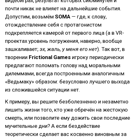
видеоиграх, результат которых сиюминутен и
почти никак не влияет на дальнейшие события.
Допустим, возьмём
SOMA
— где, к слову,
отождествление себя с протагонистом
подкрепляется камерой от первого лица (а в VR-
проектах уровень погружения, наверно, вообще
зашкаливает;
эх, жаль, у меня его нет
). Так вот, в
творении
Frictional Games
игроку периодически
предлагают поломать голову над моральными
дилеммами, всегда построенными аналогичным
«Ведьмаку» образом: безусловно лучшего выхода
из сложившейся ситуации нет.
К примеру, вы решите безболезненно и незаметно
лишить жизни того, кто уже обречён на жестокую
смерть, или позволите ему дожить свои последние
мучительные дни? А если бездействие
теоретически сделает вас косвенно виновным за