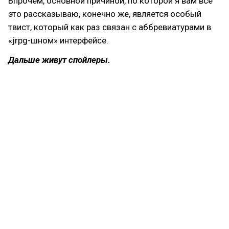
Впрочем, основной причиной, по которой я вам всё
это рассказываю, конечно же, является особый
твист, который как раз связан с аббревиатурами в
«jrpg-шном» интерфейсе.
Дальше живут спойлеры.
Игроки давно привыкли, что за «УР» скрывается
«уровень», а за «ОП» — «опыт». Собственно, в
Undertale данные показатели работают
привычным образом: через «ОП», который
повышается путём убийства противников, мы
прокачиваем «УР». Однако ближе к финалу игры
один из героев объясняет, что «ОП» (или «EXP» в
оригинале) — это на самом деле «очки пыток»
(«execution points»), а «УР» («LV») — это «уровень
резни» («level of violence»). И пусть звучат
расшифровки действительно странновато, они
прямо воплощают простой гуманистический