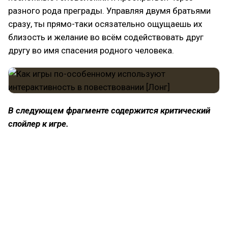
разного рода преграды. Управляя двумя братьями
сразу, ты прямо-таки осязательно ощущаешь их
близость и желание во всём содействовать друг
другу во имя спасения родного человека.
В следующем фрагменте содержится критический
спойлер к игре.
Впрочем, под конец игры случается нечто
страшное: один из братьев погибает, и вместе с
тем целая половина геймпада просто перестаёт
использоваться. В моменте создаётся ощущение,
что от тебя оторвали здоровенный кусок чего-то
внутри: сначала ты полноценно задействовал обе
руки, а сейчас одна из них оказывается не нужна.