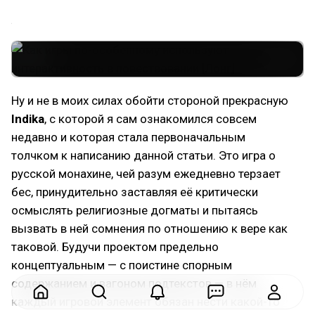
убеждениях.
Ну и не в моих силах обойти стороной прекрасную
Indika
, с которой я сам ознакомился совсем
недавно и которая стала первоначальным
толчком к написанию данной статьи. Это игра о
русской монахине, чей разум ежедневно терзает
бес, принудительно заставляя её критически
осмыслять религиозные догматы и пытаясь
вызвать в ней сомнения по отношению к вере как
таковой. Будучи проектом предельно
концептуальным — с поистине спорным
содержанием и вагоном подтекстов — в нём
каждый игровой элемент обязан нести какой-то