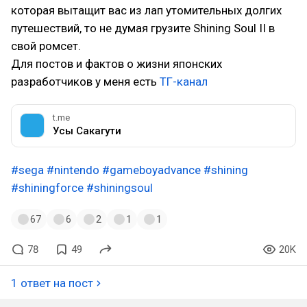
которая вытащит вас из лап утомительных долгих
путешествий, то не думая грузите Shining Soul II в
свой ромсет.
Для постов и фактов о жизни японских
разработчиков у меня есть
ТГ-канал
t.me
Усы Сакагути
#sega
#nintendo
#gameboyadvance
#shining
#shiningforce
#shiningsoul
67
6
2
1
1
78
49
20K
1 ответ на пост