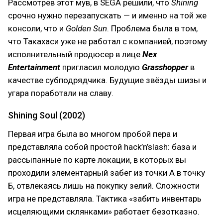
Рассмотрев этот мув, в SEGA решили, что
Shining
срочно нужно перезапускать — и именно на той же
консоли, что и
Golden Sun
. Проблема была в том,
что Такахаси уже не работал с компанией, поэтому
исполнительный продюсер в лице
Nex
Entertainment
пригласил молодую
Grasshopper
в
качестве субподрядчика. Будущие звёзды шизы и
угара поработали на славу.
Shining Soul (2002)
Первая игра была во многом пробой пера и
представляла собой простой hack’n’slash: база и
рассыпанные по карте локации, в которых вы
проходили элементарный забег из точки А в точку
Б, отвлекаясь лишь на покупку зелий. Сложности
игра не представляла. Тактика «забить инвентарь
исцеляющими склянками» работает безотказно.