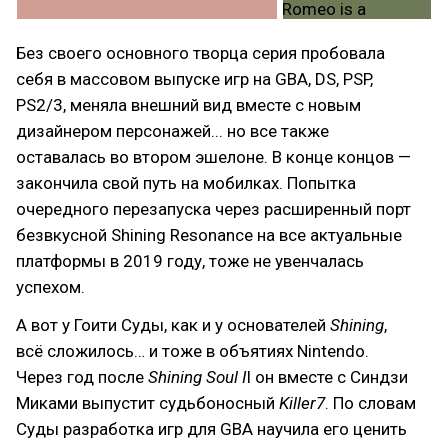
Без своего основного творца серия пробовала
себя в массовом выпуске игр на GBA, DS, PSP,
PS2/3, меняла внешний вид вместе с новым
дизайнером персонажей... но все также
оставалась во втором эшелоне. В конце концов —
закончила свой путь на мобилках. Попытка
очередного перезапуска через расширенный порт
безвкусной Shining Resonance на все актуальные
платформы в 2019 году, тоже не увенчалась
успехом.
А вот у Гоити Суды, как и у основателей
Shining
,
всё сложилось… и тоже в объятиях Nintendo.
Через год после
Shining Soul I
I он вместе с Синдзи
Миками выпустит судьбоносный
Killer7
. По словам
Суды разработка игр для GBA научила его ценить