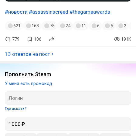
#новости
#assassinscreed
#thegameawards
621
168
78
24
11
6
5
2
779
106
191K
13 ответов на пост
Пополнить Steam
У меня есть промокод
Где искать?