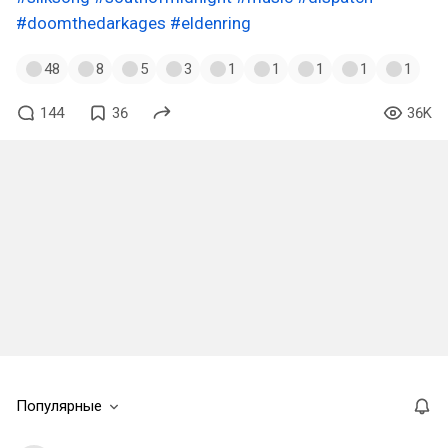
#doomthedarkages
#eldenring
48
8
5
3
1
1
1
1
1
144
36
36K
Популярные