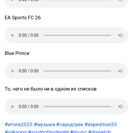
EA Sports FC 26
Blue Prince
То, чего не было ни в одном из списков
#итоги2025
#музыка
#саундтрек
#expedition33
#silksong
#southofmidnight
#music
#dispatch