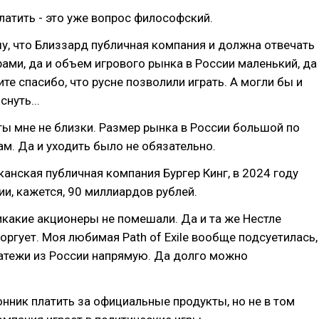
платить - это уже вопрос философский.
, что Близзард публичная компания и должна отвечать
ами, да и объем игрового рынка в России маленький, да
те спасибо, что русне позволили играть. А могли бы и
нуть...
ты мне не близки. Размер рынка в России большой по
. Да и уходить было не обязательно.
канская публичная компания Бургер Кинг, в 2024 году
ии, кажется, 90 миллиардов рублей.
икакие акционеры не помешали. Да и та же Нестле
торгует. Моя любимая Path of Exile вообще подсуетилась,
атежи из России напрямую. Да долго можно
нник платить за официальные продукты, но не в том