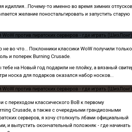
яя идиллия...Почему-то именно во время зимних отпуско
ыпается желание поностальгировать и запустить старую
о не во что... Поклонники классики WoW получили только
ль и поперек Burning Crusade.
ы тебе на Новый год подарили не плойку, а вязаный свите
утри носка для подарков оказался набор носков...
зи с переходом классического ВоВ к первому
rning Crusade, а также с очередными грандиозными
атских серверов, я хочу столкнуть лбами официальный
и, и выпустить окончательный положняк - где начинать