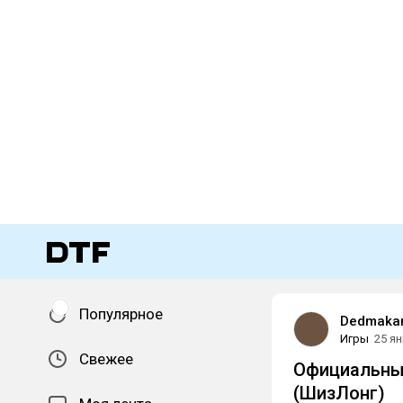
Популярное
Dedmaka
Игры
25 я
Свежее
Официальный
(ШизЛонг)