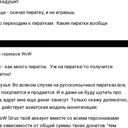
 задушит.
е - скачал пиратку, и не играешь.
о переходим к пираткам.. Какие пиратки вообще
х серверов WoW
 - как много пираток.. Уж на пиратке-то получится
атно!
узья. Во всяком случае на русскоязычных пиратках все,
 покупается и продается. И я даже не буду шутить про
 вдруг мне еще денег занесут. Только скажу деликатно,
х действует азиатская модель монетизации.
oW Sirus твой аккаунт вместе со всеми персонажами
в зависимости от общей суммы твоих донатов. Чем