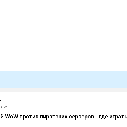
r
нв
 WoW против пиратских серверов - где играт