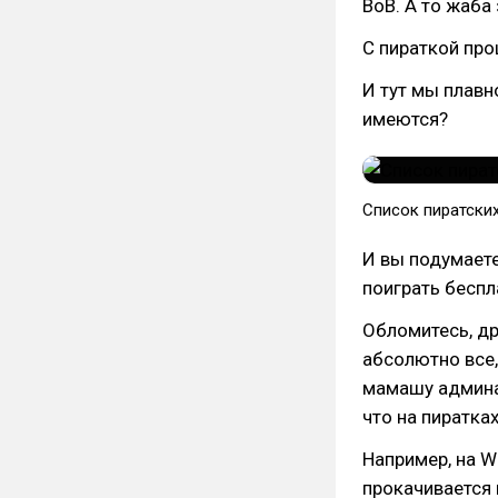
ВоВ. А то жаба
С пираткой прощ
И тут мы плавн
имеются?
Список пиратски
И вы подумаете
поиграть беспл
Обломитесь, др
абсолютно все,
мамашу админа,
что на пиратка
Например, на W
прокачивается 