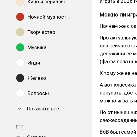
играть в 2026 
Кино и сериалы
Можно ли игр
Ночной музпостинг
Начнем же с са
Творчество
Про актуальную
она сейчас сто
Музыка
деньжищи ее мо
(фа фа пэпэ шн
Инди
К тому же ее не
Железо
А вот классика 
покупать, дост
Вопросы
можно играть и
Показать все
Но от нынешних
свежесозданный
DTF
ВоВ был самой 