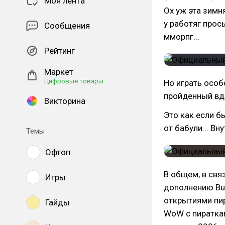
Моя лента
Ох уж эта зимн
у работяг прос
Сообщения
мморпг...
Рейтинг
Маркет
Цифровые товары
Но играть особ
пройденный вдо
Викторина
Это как если б
от бабули... Вн
Темы
Офтоп
В общем, в свя
Игры
дополнению Bu
открытиями пир
Гайды
WoW с пираткам