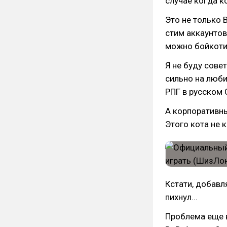
случае когда к
Это не только 
стим аккаунтов
можно бойкотир
Я не буду совет
сильно на люби
РПГ в русском С
А корпоративны
Этого кота не к
Кстати, добавл
пихнул...
Проблема еще в