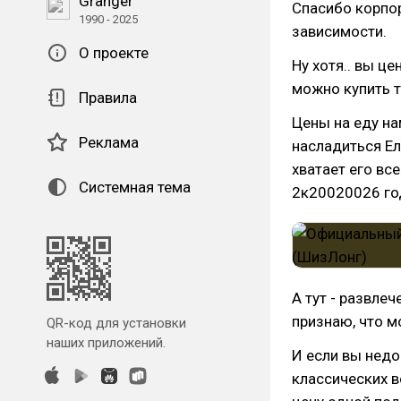
Granger
Спасибо корпор
1990 - 2025
зависимости.
О проекте
Ну хотя.. вы ц
можно купить т
Правила
Цены на еду на
Реклама
насладиться Ел
хватает его все
Системная тема
2к20020026 год
А тут - развлеч
признаю, что мо
QR-код для установки
наших приложений.
И если вы недо
классических в