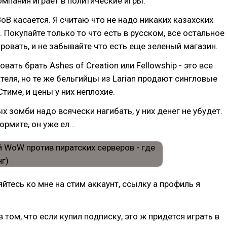
омпания играет в политические игры.
ВоВ касается. Я считаю что не надо никаких казахских
. Покупайте только то что есть в русском, все остальное
овать, и не забывайте что есть еще зеленый магазин.
овать брать Ashes of Creation или Fellowship - это все
теля, но те же бельгийцы из Larian продают сингловые
тиме, и цены у них неплохие.
х зомби надо всячески нагибать, у них денег не убудет.
ормите, он уже ел...
яйтесь ко мне на стим аккаунт, ссылку а профиль я
 том, что если купил подписку, это ж придется играть в