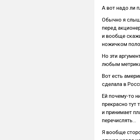
А вот надо ли 
Обычно я слышу
перед акционер
и вообще скажи
ножичком полос
Но эти аргумен
любым метрикам
Вот есть амери
сделала в Росс
Ей почему-то н
прекрасно тут 
и принимает пл
перечислять...
Я вообще сторо