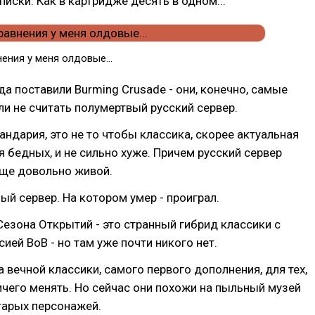
писки. Как в картридже десять в одном...
нения у меня олдовые...
уда поставили Burming Crusade - они, конечно, самые
ли не считать полумертвый русский сервер.
Пандария, это не то чтобы классика, скорее актуальная
я бедных, и не сильно хуже. Причем русский сервер
еще довольно живой.
ный сервер. На котором умер - проиграл.
 Сезона Открытий - это странный гибрид классики с
ией ВоВ - но там уже почти никого нет.
а вечной классики, самого первого дополнения, для тех,
ичего менять. Но сейчас они похожи на пыльный музей
тарых персонажей.