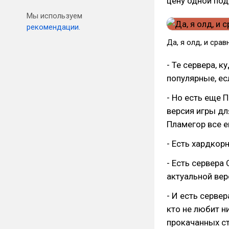
цену одной под
Мы используем
рекомендации.
Да, я олд, и срав
- Те сервера, к
популярные, ес
- Но есть еще 
версия игры дл
Пламегор все 
- Есть хардкор
- Есть сервера
актуальной верс
- И есть сервер
кто не любит н
прокачанных с