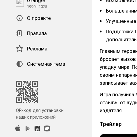
Granger
Возможность
1990 - 2025
Больше аним
О проекте
Улучшенные 
Поддержка D
Правила
дополнитель
Реклама
Главным героем
бросает вызов 
Системная тема
упадку мира. П
своим напарник
записывает ва
Игра получила 
отзывы от ауд
издателя.
QR-код для установки
наших приложений.
Трейлер