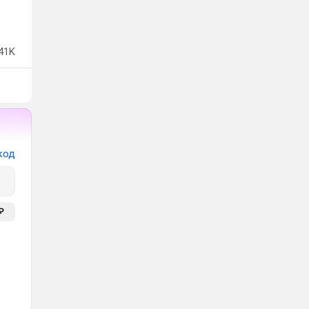
41K
код
₽