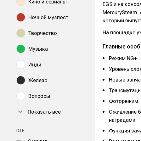
Кино и сериалы
EGS и на консо
MercurySteam. 
Ночной музпостинг
который выпуст
На площадке у
Творчество
Главные особ
Музыка
Режим NG+.
Инди
Уровень сло
Новые запчас
Железо
Трансмутаци
Вопросы
Фоторежим.
Показать все
Оживление б
наградами.
Функция зач
DTF