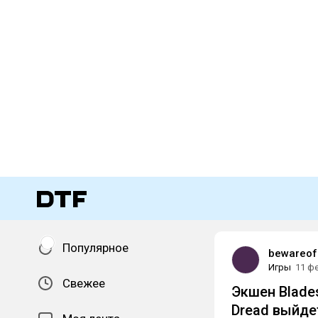
Популярное
bewareof
Игры
11 ф
Свежее
Экшен Blades
Dread выйде