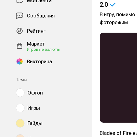
Моя лента
2.0
В игру, помимо
Сообщения
фоторежим.
Рейтинг
Маркет
Игровые валюты
Викторина
Темы
Офтоп
Игры
Гайды
Blades of Fire