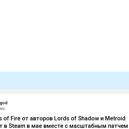
god
евр
 of Fire от авторов Lords of Shadow и Metroid
т в Steam в мае вместе с масштабным патчем