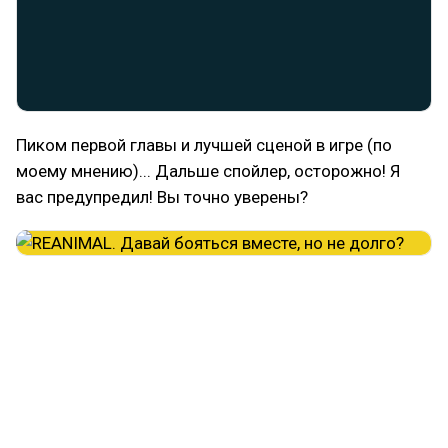
Пиком первой главы и лучшей сценой в игре (по
моему мнению)... Дальше спойлер, осторожно! Я
вас предупредил! Вы точно уверены?
Ладно. Ну так вот, лучшей сценой в игре я считаю
побег детей от Нюхача на его же фургончике с
мороженым. Просто представьте: вы с ужасом
бежите от Нюхача и оживших останков людей,
судорожно заливаете в бак фургона бензин и сами
же пробиваетесь через лесную чащу подальше от
того безумия. И как только вы расслабляетесь, на