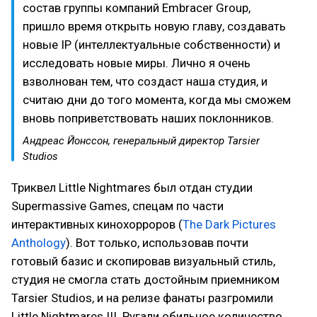
состав группы компаний Embracer Group,
пришло время открыть новую главу, создавать
новые IP (интеллектуальные собственности) и
исследовать новые миры. Лично я очень
взволнован тем, что создаст наша студия, и
считаю дни до того момента, когда мы сможем
вновь поприветствовать наших поклонников.
Андреас Йонссон, генеральный директор Tarsier
Studios
Триквел Little Nightmares был отдан студии
Supermassive Games, спецам по части
интерактивных кинохорроров (
The Dark Pictures
Anthology
). Вот только, использовав почти
готовый базис и скопировав визуальный стиль,
студия не смогла стать достойным приемником
Tarsier Studios, и на релизе фанаты разгромили
Little Nightmares III. Ругали обильное количество