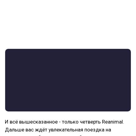
фургон нападает Нюхач, и игра предоставляет вам
довольно простой, но напряжённый босс-файт,
где вам с напарником предстоит при помощи
ломика и ножа отбить нюх вашего
преследователя.
И всё вышесказанное - только четверть Reanimal.
Дальше вас ждёт увлекательная поездка на