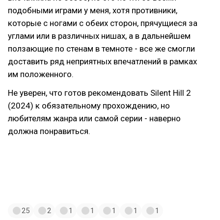
подобными играми у меня, хотя противники,
которые с ногами с обеих сторон, прячущиеся за
углами или в различных нишах, а в дальнейшем
ползающие по стенам в темноте - все же смогли
доставить ряд неприятных впечатлений в рамках
им положенного.
Не уверен, что готов рекомендовать Silent Hill 2
(2024) к обязательному прохождению, но
любителям жанра или самой серии - наверно
должна понравиться.
#batmanarkhamknight
#batman
#batmanarkham
#tow2
#theouterworlds2
#indika
#ninjagaiden4
#silenthill2
#silenthill2remake
#игры
#мнениеобигре
25
2
1
1
1
1
1