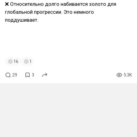
❌ Относительно долго набивается золото для
глобальной прогрессии. Это немного
поддушивает.
#corsairs
#pirates
#arpg
#vampiresurvivors
#обзор
#roguelike
#roguelite
#лонг
#лонгрид
#мнение
#обзор
16
1
29
3
5.3K