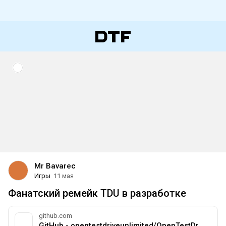
Mr Bavarec
Игры
11 мая
Фанатский ремейк TDU в разработке
github.com
GitHub - opentestdriveunlimited/OpenTestDriveUnlimited: Open source port of Test Drive Unlimited (2006)