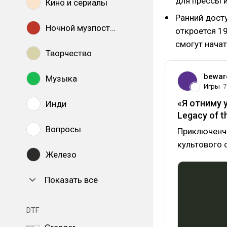
для прессы и
Кино и сериалы
Ранний дост
Ночной музпостинг
откроется 19
смогут начат
Творчество
bewar
Музыка
Игры
7
«Я отниму 
Инди
Legacy of t
Вопросы
Приключенч
культового 
Железо
Показать все
DTF