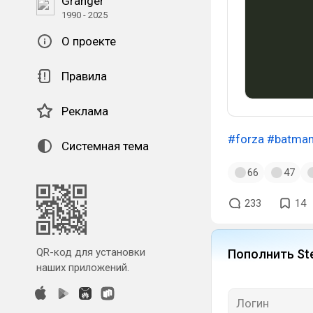
Granger
1990 - 2025
О проекте
Правила
Реклама
#forza
#batma
Системная тема
66
47
233
14
QR-код для установки
Пополнить St
наших приложений.