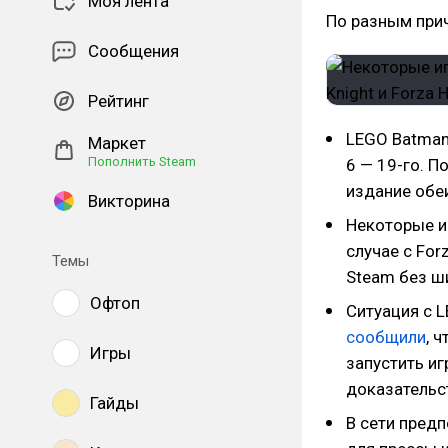
Моя лента
По разным при
Сообщения
Рейтинг
LEGO Batman:
Маркет
Пополнить Steam
6 — 19-го. П
издание обеи
Викторина
Некоторые иг
случае с For
Темы
Steam без ш
Офтоп
Ситуация с 
сообщили
, 
Игры
запустить иг
доказательс
Гайды
В сети пред