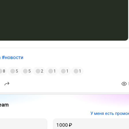
n
#новости
8
5
5
2
1
1
1
eam
У меня есть промо