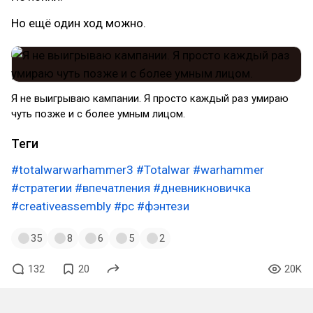
Но ещё один ход можно.
Я не выигрываю кампании. Я просто каждый раз умираю
чуть позже и с более умным лицом.
Теги
#totalwarwarhammer3
#Totalwar
#warhammer
#стратегии
#впечатления
#дневникновичка
#creativeassembly
#pc
#фэнтези
35
8
6
5
2
132
20
20K