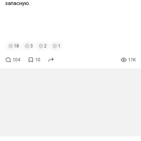
запасную.
#pathofexile
#pathofexile2
#poe
#poe2
#пое
#пое2
#arpg
#mmorpg
#игры
#games
#steam
#гайды
#новостиигр
#diablo
#lastepoch
#poenews
18
3
2
1
104
10
11K