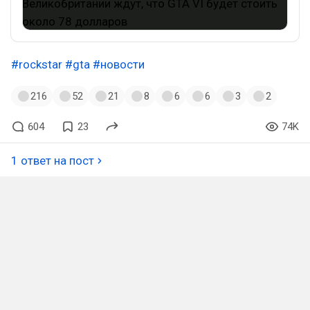
#rockstar
#gta
#новости
216
52
21
8
6
6
3
2
604
23
74K
1 ответ на пост