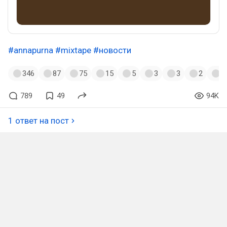
#annapurna
#mixtape
#новости
346
87
75
15
5
3
3
2
1
789
49
94K
1 ответ на пост