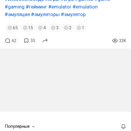
#gaming
#гейминг
#emulator
#emulation
#эмуляция
#эмуляторы
#эмулятор
65
15
4
3
2
1
62
35
32K
Популярные