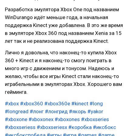
Разработка эмулятора Xbox One под названием
WinDurango идёт меньше года, а начальная
поддержка Kinect уже добавлена. В это же время
в эмуляторе Xbox 360 под названием Xenia за 15
лет так и не реализована поддержка Kinect.
Лично я довольна, что наконец-то купила Xbox
360 + Kinect и я наконец-то смогу поиграть в
много игр с движением и тонусом. Надеюсь и
желаю, чтобы все игры Kinect стали наконец-то
играбельными в эмуляторах Xbox. Хорошего вам
гейминга.
#xbox
#xbox360
#xbox360e
#kinect
#long
#longread
#лонг
#лонгрид
#якорь
#yakor
#xboxone
#xboxonex
#xboxones
#xboxseries
#xboxseriess
#xboxseriesx
#коробка
#иксбокс
#иксбокспобеда
#игры
#игра
#games
#game