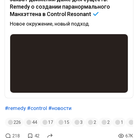
Remedy о создании паранормального
Манхэттена в Control
Resonant
Новое окружение, новый подход.
#remedy
#control
#новости
226
44
17
15
3
2
2
1
1
218
42
67K