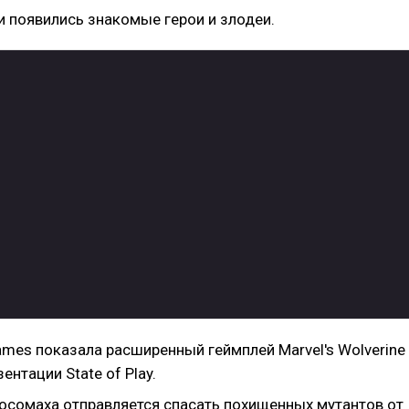
 появились знакомые герои и злодеи.
ames показала расширенный геймплей Marvel's Wolverine
ентации State of Play.
осомаха отправляется спасать похищенных мутантов от