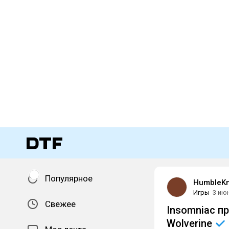
Популярное
HumbleKn
Игры
3 ию
Свежее
Insomniac п
Wolverine