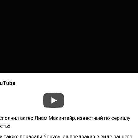
ouTube
сполнил актёр Лиам Макинтайр, известный по сериалу
сть».
и также показали бонусы за предзаказ в виде раннего