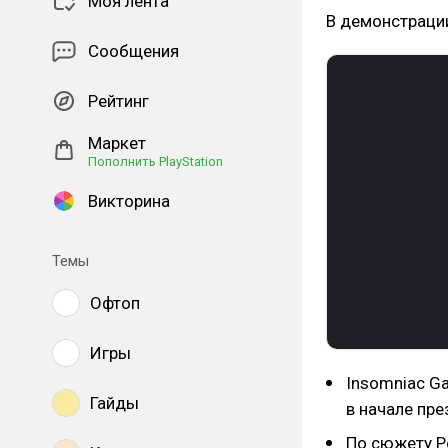
Моя лента
В демонстрации
Сообщения
Рейтинг
Маркет
Пополнить PlayStation
Викторина
Темы
Офтоп
Игры
Insomniac G
Гайды
в начале през
По сюжету Р