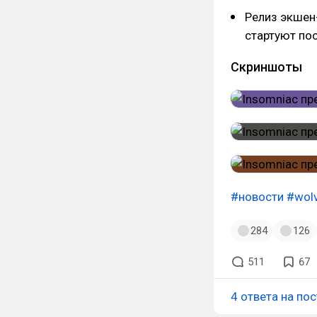
Релиз экшен
стартуют пос
Скриншоты
#новости
#wolv
284
126
511
67
4 ответа на пос