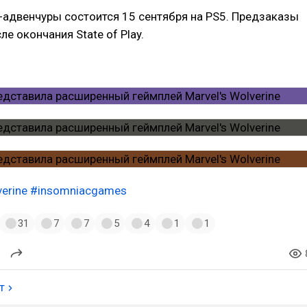
-адвенчуры состоится 15 сентября на PS5. Предзаказы
ле окончания State of Play.
erine
#insomniacgames
31
7
7
5
4
1
1
т