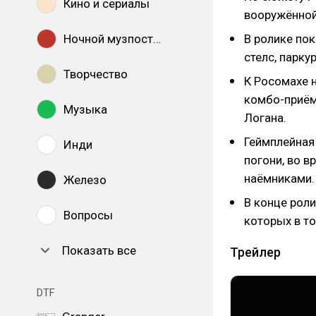
Кино и сериалы
вооружённой
Ночной музпостинг
В ролике пок
стелс, парку
Творчество
К Росомахе 
комбо-приём
Музыка
Логана.
Геймплейная
Инди
погони, во в
наёмниками.
Железо
В конце рол
Вопросы
которых в т
Показать все
Трейлер
DTF