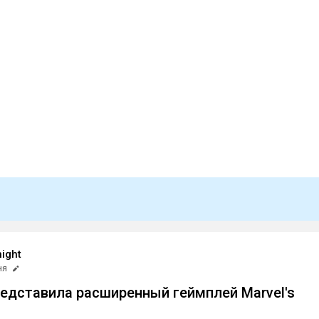
ight
ня
редставила расширенный геймплей Marvel's