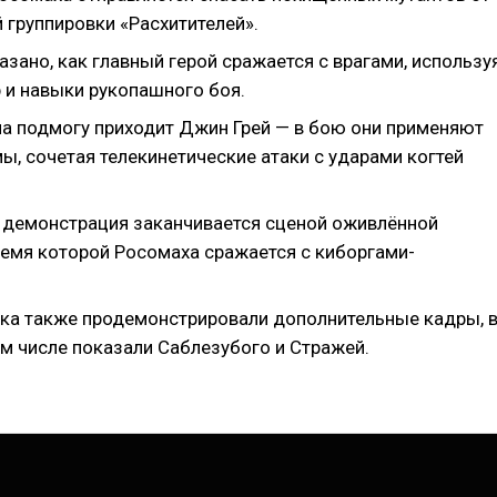
 группировки «Расхитителей».
азано, как главный герой сражается с врагами, использу
р и навыки рукопашного боя.
на подмогу приходит Джин Грей — в бою они применяют
ы, сочетая телекинетические атаки с ударами когтей
 демонстрация заканчивается сценой оживлённой
ремя которой Росомаха сражается с киборгами-
ика также продемонстрировали дополнительные кадры, 
ом числе показали Саблезубого и Стражей.