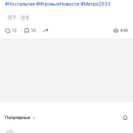
#Ностальгия
#ИгровыеНовости
#Метро2033
7
2
12
10
4.9K
Популярные