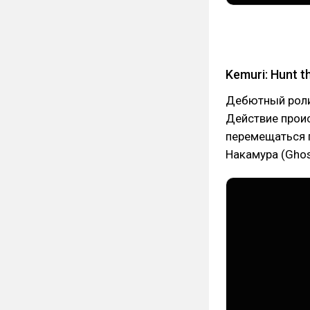
Kemuri: Hunt t
Дебютный роли
Действие проис
перемещаться п
Накамура (Ghost