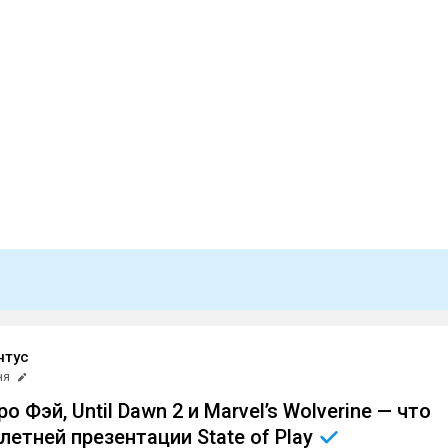
нтус
ня
о Фэй, Until Dawn 2 и Marvel’s Wolverine — что
 летней презентации State of
Play