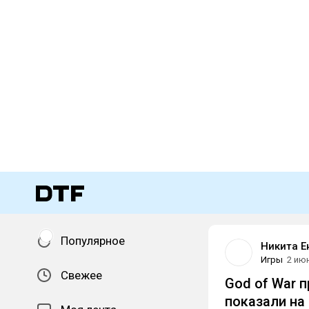
Популярное
Никита Е
Игры
2 ию
Свежее
God of War пр
показали на