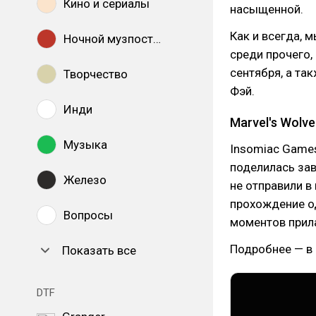
Кино и сериалы
насыщенной.
Как и всегда, 
Ночной музпостинг
среди прочего, 
сентября, а та
Творчество
Фэй.
Инди
Marvel's Wolve
Музыка
Insomiac Game
поделилась зав
Железо
не отправили в
прохождение о
Вопросы
моментов прил
Подробнее — в
Показать все
DTF