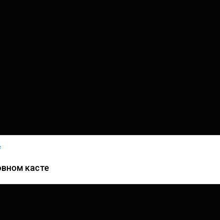
e
овном касте