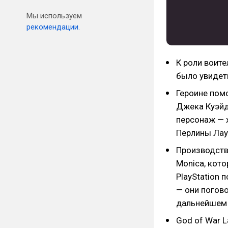
Мы используем
рекомендации.
К роли воит
было увидеть
Героине пом
Джека Куэйд
персонаж — 
Перлины Лау
Производств
Monica, кото
PlayStation 
— они погов
дальнейшем
God of War L