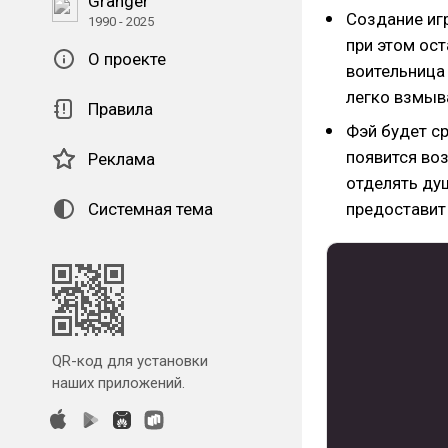
Granger
Создание иг
1990 - 2025
при этом ос
О проекте
воительница 
легко взмыва
Правила
Фэй будет с
появится во
Реклама
отделять душ
Системная тема
предоставит
QR-код для установки
наших приложений.