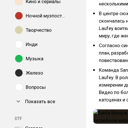
Кино и сериалы
несколькими
В центре сю
Ночной музпостинг
скончалась н
Laufey воит
Творчество
миру, где же
Инди
Согласно син
план, разраб
Музыка
повествован
Команда San
Железо
Laufey. В ро
измерении дв
Вопросы
Видео по бо
катсценах и 
Показать все
DTF