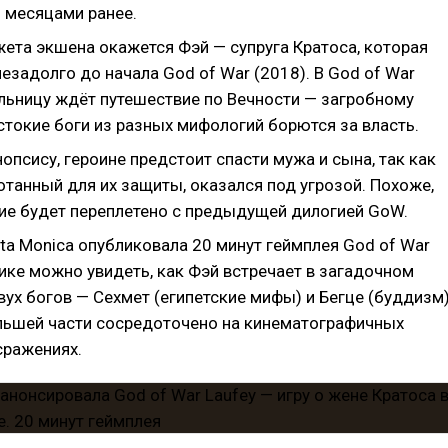
 месяцами ранее.
жета экшена окажется Фэй — супруга Кратоса, которая
езадолго до начала God of War (2018). В God of War
ельницу ждёт путешествие по Вечности — загробному
стокие боги из разных мифологий борются за власть.
опсису, героине предстоит спасти мужа и сына, так как
отанный для их защиты, оказался под угрозой. Похоже,
ие будет переплетено с предыдущей дилогией GoW.
ta Monica опубликовала 20 минут геймплея God of War
лике можно увидеть, как Фэй встречает в загадочном
ух богов — Сехмет (египетские мифы) и Бегце (буддизм)
льшей части сосредоточено на кинематографичных
сражениях.