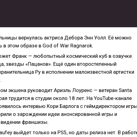
ельницы вернулась актриса Дебора Энн Уолл. Её можно
 в этом образе в God of War Ragnarok.
ожет Франк — любопытный космический куб в озвучке
а, звезды «Пацанов». Ещё один второстепенный
хранительница Ру в исполнении малоизвестной артистки
.
ом экшена руководит Ариэль Лоуренс — ветеран Santa
рая трудится в студии около 18 лет. На YouTube-канале
появилось интервью Кори Барлога с геймдиректором игр
орили о зарождении идеи анонсированной игры и
 видении франшизы.
aufey выйдет только на PS5, но даты релиза нет. В работ