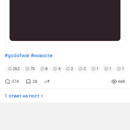
#godofwar
#новости
262
70
8
4
2
2
1
1
1
374
28
66K
1 ответ на пост