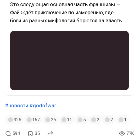
Это следующая основная часть франшизы —
Фэй ждёт приключение по измерению, где
боги из разных мифологий борются за власть.
#новости
#godofwar
325
167
25
11
5
2
2
1
594
35
77K