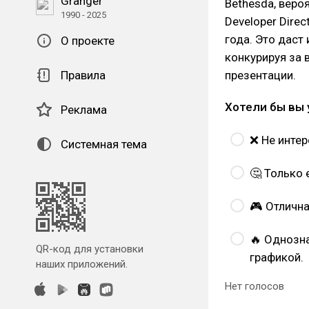
Granger
Bethesda, веро
1990 - 2025
Developer Dire
года. Это даст
О проекте
конкурируя за 
Правила
презентации.
Хотели бы вы 
Реклама
❌ Не интер
Системная тема
🤔 Только 
🎮 Отлична
🔥 Однозн
QR-код для установки
графикой.
наших приложений.
Нет голосов