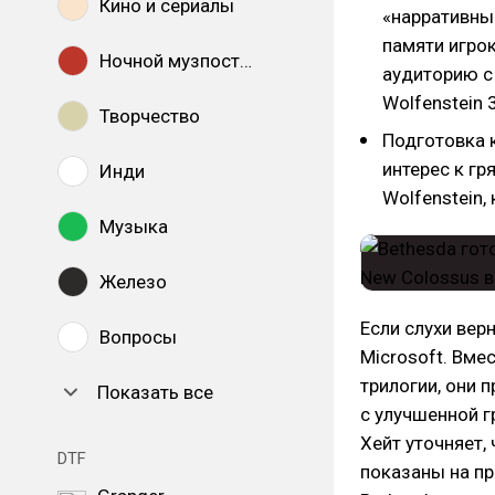
Кино и сериалы
«нарративным
памяти игро
Ночной музпостинг
аудиторию с
Wolfenstein 3
Творчество
Подготовка к
интерес к г
Инди
Wolfenstein,
Музыка
Железо
Если слухи вер
Вопросы
Microsoft. Вме
трилогии, они 
Показать все
с улучшенной г
Хейт уточняет, 
DTF
показаны на п