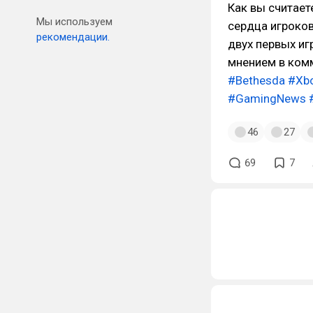
Как вы считает
Мы используем
сердца игроков,
рекомендации.
двух первых иг
мнением в ком
#Bethesda
#Xb
#GamingNews
46
27
69
7