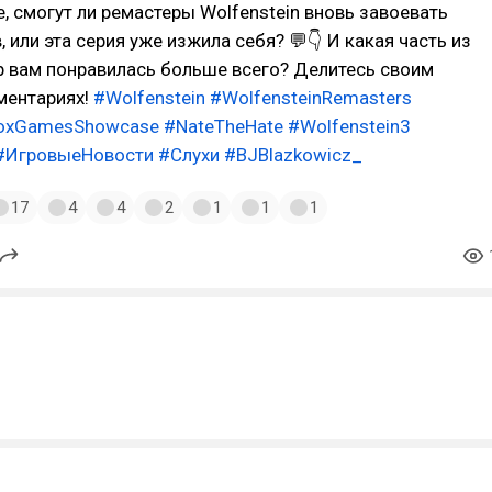
е, смогут ли ремастеры Wolfenstein вновь завоевать
 или эта серия уже изжила себя? 💬👇 И какая часть из
р вам понравилась больше всего? Делитесь своим
ментариях!
#Wolfenstein
#WolfensteinRemasters
oxGamesShowcase
#NateTheHate
#Wolfenstein3
#ИгровыеНовости
#Слухи
#BJBlazkowicz_
17
4
4
2
1
1
1