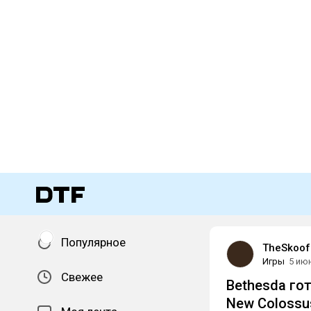
Популярное
TheSkoof
Игры
5 ию
Свежее
Bethesda го
New Colossus