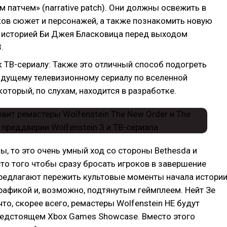
 патчем» (narrative patch). Они должны освежить в
ков сюжет и персонажей, а также познакомить новую
 историей Би Джея Бласковица перед выходом
.
 ТВ-сериалу: Также это отличный способ подогреть
рядущему телевизионному сериалу по вселенной
 который, по слухам, находится в разработке.
ны, то это очень умный ход со стороны Bethesda и
сто того чтобы сразу бросать игроков в завершение
предлагают пережить культовые моменты начала истори
рафикой и, возможно, подтянутым геймплеем. Нейт Зе
что, скорее всего, ремастеры Wolfenstein НЕ будут
редстоящем Xbox Games Showcase. Вместо этого