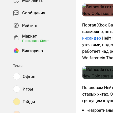
Моя лента
Сообщения
Портал Xbox G
Рейтинг
возможно, не в
Маркет
инсайдер
Нейт 
Пополнить Steam
утечками, поде
Викторина
работает над р
Wolfenstein Th
Темы
Офтоп
По словам Нейт
Игры
старых хитах. 
грядущим круп
Гайды
«Нарративны