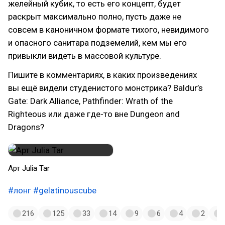
желейный кубик, то есть его концепт, будет
раскрыт максимально полно, пусть даже не
совсем в каноничном формате тихого, невидимого
и опасного санитара подземелий, кем мы его
привыкли видеть в массовой культуре.
Пишите в комментариях, в каких произведениях
вы ещё видели студенистого монстрика? Baldur’s
Gate: Dark Alliance, Pathfinder: Wrath of the
Righteous или даже где-то вне Dungeon and
Dragons?
Арт Julia Tar
#лонг
#gelatinouscube
216
125
33
14
9
6
4
2