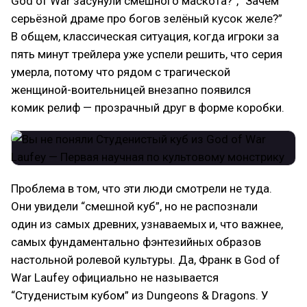
God of War засунули смешного маскота?”, “Зачем
серьёзной драме про богов зелёный кусок желе?”
В общем, классическая ситуация, когда игроки за
пять минут трейлера уже успели решить, что серия
умерла, потому что рядом с трагической
женщиной-воительницей внезапно появился
комик релиф — прозрачный друг в форме коробки.
Проблема в том, что эти люди смотрели не туда.
Они увидели “смешной куб”, но не распознали
один из самых древних, узнаваемых и, что важнее,
самых фундаментально фэнтезийных образов
настольной ролевой культуры. Да, Франк в God of
War Laufey официально не называется
“Студенистым кубом” из Dungeons & Dragons. У