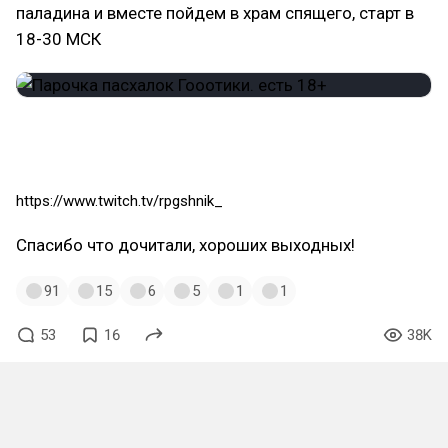
паладина и вместе пойдем в храм спящего, старт в
18-30 МСК
https://www.twitch.tv/rpgshnik_
Спасибо что дочитали, хороших выходных!
91
15
6
5
1
1
53
16
38K