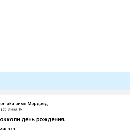
ron aka симп Мордред.
pact
8 мая
рокколи день рождения.
милаха.