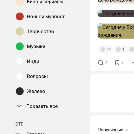
Кино и сериалы
Ночной музпостинг
Творчество
Музыка
14
4
Инди
7
1
Вопросы
Железо
Показать все
DTF
Популярные