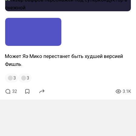
Может Яэ Мико перестанет быть худшей версией
Фишль.
3
3
32
3.1K