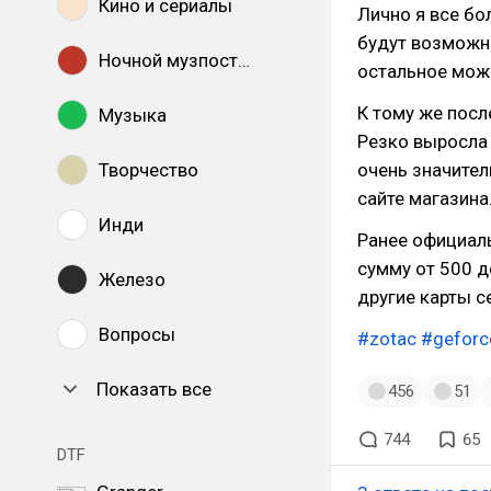
Кино и сериалы
Лично я все бо
будут возможны
Ночной музпостинг
остальное мож
К тому же посл
Музыка
Резко выросла 
Творчество
очень значител
сайте магазина
Инди
Ранее официал
сумму от 500 д
Железо
другие карты с
Вопросы
#zotac
#geforc
Показать все
456
51
744
65
DTF