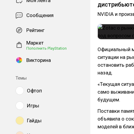
Моя лента
дистрибьют
NVIDIA и произ
Сообщения
Рейтинг
Маркет
Пополнить PlayStation
Официальный м
ситуации на ры
Викторина
остановить раб
назад.
Темы
«Текущая ситуа
Офтоп
само выживани
будущем.
Игры
Поставки памят
объявила о сок
Гайды
моделей в бли