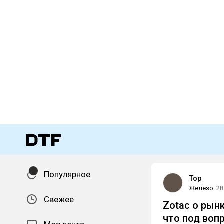
Популярное
Top
Железо
28
Свежее
Zotac о рын
что под воп