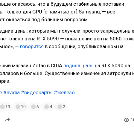
льше опасаюсь, что в будущем стабильные поставки
 только для GPU [с памятью от] Samsung, — все
ет оказаться под большим вопросом.
едние цены, которые мы получили, просто запредельные
не только цена RTX 5090 — повышение цен на 5060 тож
ьное», —
говорится
в сообщении, опубликованном на
.
ьный магазин Zotac в США
поднял цены
на RTX 5090 на
олларов и больше. Существенные изменения затронули 
ерии.
e
#nvidia
#видеокарты
#железо
13
10
6
4
2
1