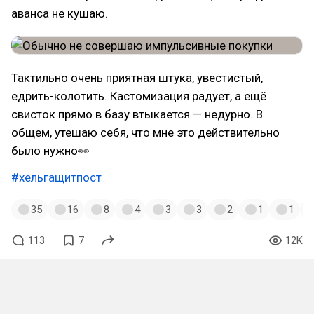
аванса не кушаю.
Тактильно очень приятная штука, увестистый,
едрить-колотить. Кастомизация радует, а ещё
свисток прямо в базу втыкается — недурно. В
общем, утешаю себя, что мне это действительно
было нужно👀
#хельгащитпост
35
16
8
4
3
3
2
1
1
113
7
12K