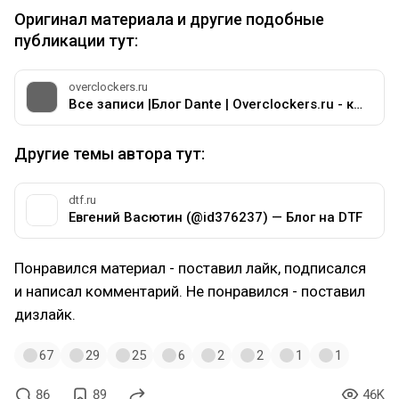
Оригинал материала и другие подобные
публикации тут:
overclockers.ru
Все записи |Блог Dante | Overclockers.ru - крупнейший информационный сайт России
Другие темы автора тут:
dtf.ru
Евгений Васютин (@id376237) — Блог на DTF
Понравился материал - поставил лайк, подписался
и написал комментарий. Не понравился - поставил
дизлайк.
67
29
25
6
2
2
1
1
86
89
46K