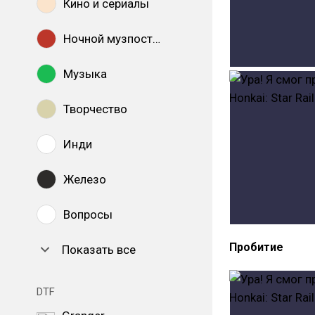
Кино и сериалы
Ночной музпостинг
Музыка
Творчество
Инди
Железо
Вопросы
Пробитие
Показать все
DTF