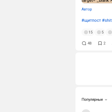
Автор
#щитпост
#shi
15
5
48
2
Популярные