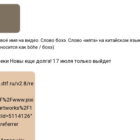
воё имя на видео. Слово бохэ. Слово «мята» на китайском язы
осится как bòhe / бохэ).
еки Новы еще долга! 17 июля только выйдет