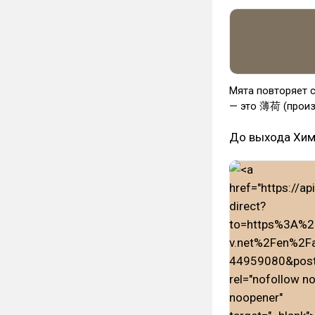
Мята повторяет с
— это 薄荷 (произн
До выхода Хим