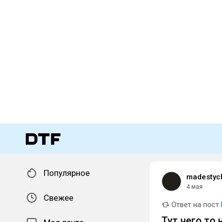
Популярное
madestyc
4 мая
Свежее
Ответ на пост
Тут чего то н