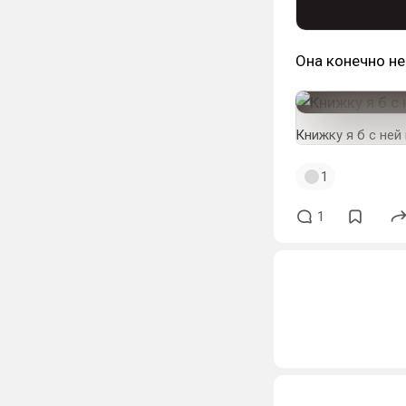
Она конечно не
Книжку я б с ней
1
1