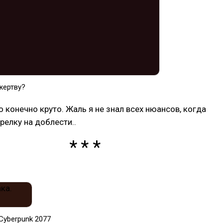
 жертву?
о конечно круто. Жаль я не знал всех нюансов, когда
релку на доблести..
Cyberpunk 2077