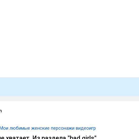
h
Мои любимые женские персонажи видеоигр
е хватает. Из раздела "bad girls".