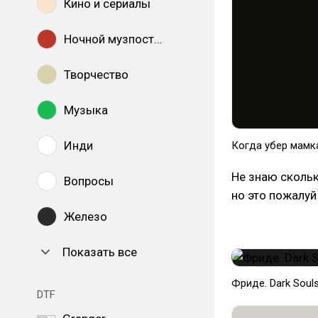
Кино и сериалы
Ночной музпостинг
Творчество
Музыка
Инди
Когда убер мамк
Не знаю скольк
Вопросы
но это пожалуй
Железо
Показать все
Фриде. Dark Souls
DTF