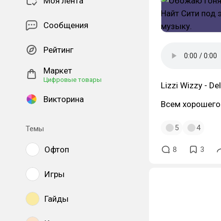
Моя лента
Сообщения
Рейтинг
Маркет
Цифровые товары
Lizzi Wizzy - D
Викторина
Всем хорошего 
5
4
Темы
Офтоп
8
3
Игры
Гайды