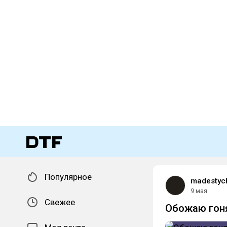
Популярное
madestyc
9 мая
Свежее
Обожаю гоня