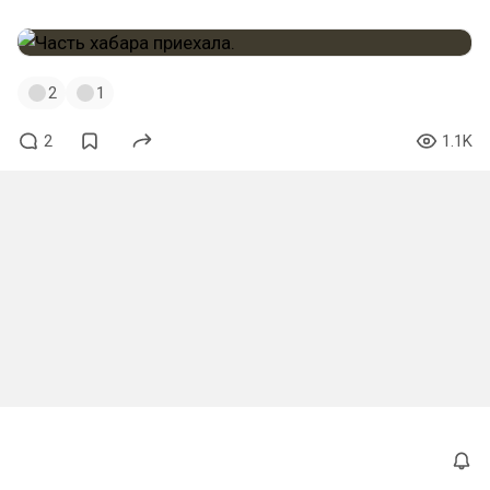
2
1
2
1.1K