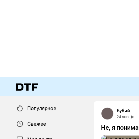
Популярное
Бубий
24 янв
Свежее
Не, я поним