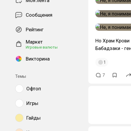
Моя лента
Сообщения
Рейтинг
Но Храм Крови 
Маркет
Игровые валюты
Бабадзаки - ген
Викторина
1
7
Темы
Офтоп
Игры
Гайды