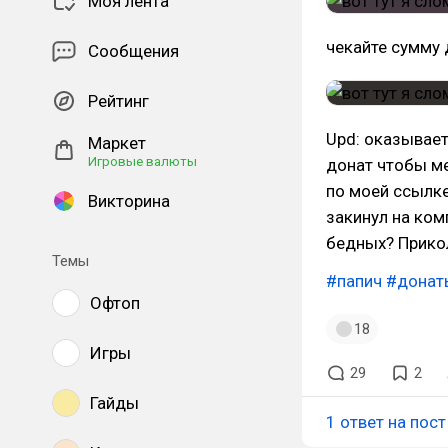
Моя лента
чекайте сумму 
Сообщения
Рейтинг
Upd: оказывает
Маркет
Игровые валюты
донат чтобы ме
по моей ссылке
Викторина
закинул на ком
бедных? Прикол
Темы
#папич
#донат
Офтоп
18
Игры
29
2
Гайды
1 ответ на пост