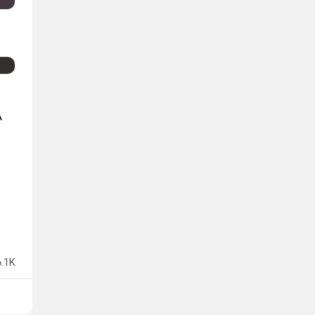
А
6.1K