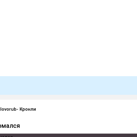
lovorub- Кронли
ломался