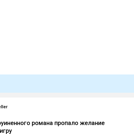
ller
аруиненного романа пропало желание
игру