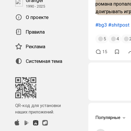
Granger
1990 - 2025
О проекте
#bg3
#shitpost
Правила
5
4
Реклама
15
Системная тема
QR-код для установки
наших приложений.
Популярные