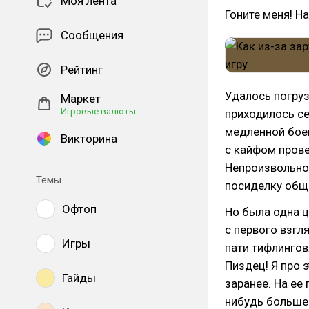
Моя лента
Гоните меня! Н
Сообщения
Рейтинг
Удалось погруз
Маркет
Игровые валюты
приходилось се
медленной боев
Викторина
с кайфом провел
Непроизвольно 
Темы
посиделку общ
Офтоп
Но была одна ц
с первого взгля
Игры
пати тифлингов/
Пиздец! Я про э
Гайды
заранее. На ее
нибудь больше"