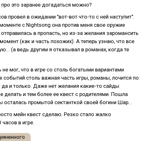
ак про это заранее догадаться можно?
сов провел в ожидании "вот-вот что-то с ней наступит".
моменте с Nightsong она против меня свое оружие
о отправилась в пропасть, но из-за желания заромансить
момент (как и часть похожих). А теперь узнаю, что все
ю... (а ведь другим я отказывал в романах, когда те
ь не мог, что в игре со столь богатыми вариантами
 событий столь важная часть игры, романы, лочится по
т да и только. Даже нет желания какие-то сайды
 делать и тем более ее квест с родителями. Пошла
ы осталась промытой сектанткой своей богини Шар...
росто мейн квест сделаю. Резко стало жалко
 часов в игре.