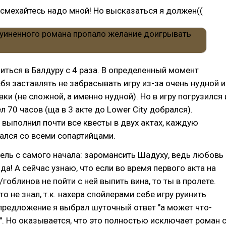
асмехайтесь надо мной! Но высказаться я должен((
иться в Балдуру с 4 раза. В определенный момент
бя заставлять не забрасывать игру из-за очень нудной и
ки (не сложной, а именно нудной). Но в игру погрузился 
 70 часов (ща в 3 акте до Lower City добрался).
выполнил почти все квесты в двух актах, каждую
ался со всеми сопартийцами.
ель с самого начала: заромансить Шадуху, ведь любовь
да! А сейчас узнаю, что если во время первого акта на
гоблинов не пойти с ней выпить вина, то ты в пролете.
то не знал, т.к. нахера спойлерами себе игру руинить
 предложение я выбрал шуточный ответ "а может что-
. Но оказывается, что это полностью исключает роман 