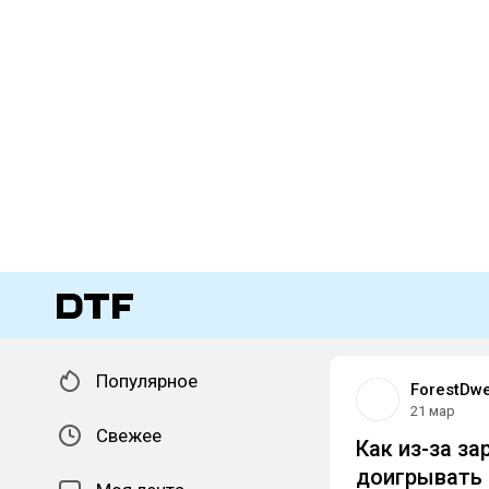
Популярное
ForestDwe
21 мар
Свежее
Как из-за з
доигрывать 