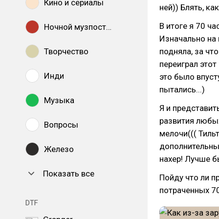
Кино и сериалы
ней)) Блять, к
В итоге я 70 ча
Ночной музпостинг
Изначально на 
Творчество
подняла, за чт
переиграл этот 
Инди
это было впусту
пытались...)
Музыка
Я и представит
развития любых
Вопросы
мелочи((( Тиль
дополнительные
Железо
нахер! Лучше б
Показать все
Пойду что ли п
потраченных 70
DTF