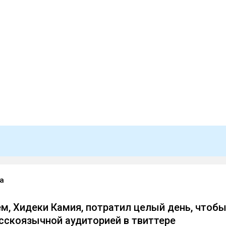
а
м, Хидеки Камия, потратил целый день, чтоб
усскоязычной аудиторией в твиттере