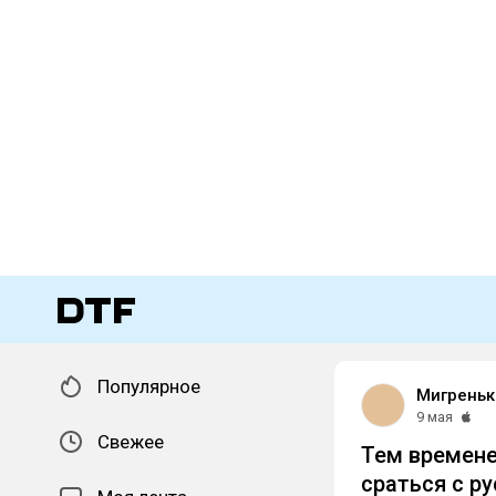
Популярное
Мигреньк
9 мая
Свежее
Тем времене
сраться с р