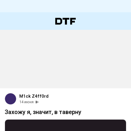
M1ck Z4ff0rd
14 июня
Захожу я, значит, в таверну