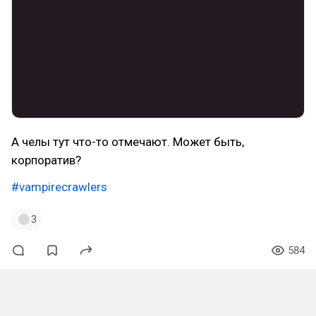
А челы тут что-то отмечают. Может быть,
корпоратив?
#vampirecrawlers
3
584