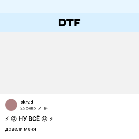
skrv.d
25 февр
⚡️ 😡 НУ ВСЁ 😡 ⚡️
довели меня