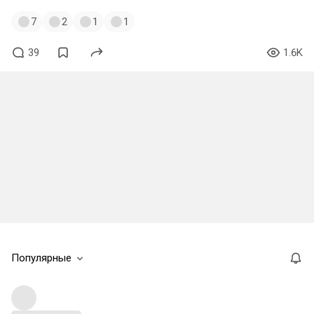
7
2
1
1
39
1.6K
Популярные