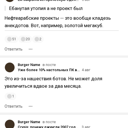
Ебанутая утопия а не проект был
Нефтеарабские проекты -- это вообще кладезь
анекдотов. Вот, например, золотой мегакуб.
51
20
2
Ответить
Burger Name
в посте
Уже более 10% настольных ПК в Северной Америке на Linux!
4 авг
Это из-за нашествия ботов. Не может доля
увеличиться вдвое за два месяца.
1
Ответить
Burger Name
в посте
Crysis: почему джунгли 2007 года до сих пор выглядят потрясающе?
3 авг