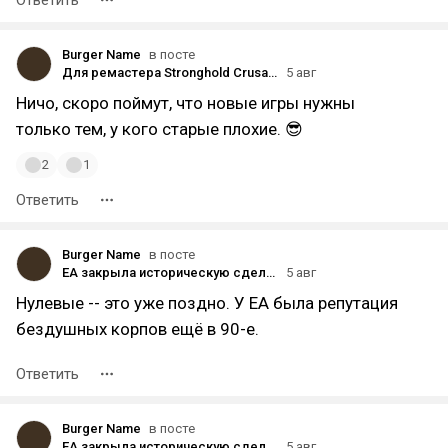
Ответить
Burger Name
в посте
Для ремастера Stronghold Crusader вышло DLC The Surgeon and Baibars — с новыми правителями и цепочкой квестов
5 авг
Ничо, скоро поймут, что новые игры нужны
только тем, у кого старые плохие. 😎
2
1
Ответить
Burger Name
в посте
EA закрыла историческую сделку по уходу с биржи на 55 миллиардов долларов
5 авг
Нулевые -- это уже поздно. У EA была репутация
бездушных корпов ещё в 90-е.
Ответить
Burger Name
в посте
EA закрыла историческую сделку по уходу с биржи на 55 миллиардов долларов
5 авг