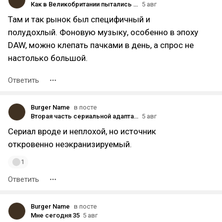
Как в Великобритании пытались запретить синтезаторы
5 авг
Там и так рынок был специфичный и
полудохлый. Фоновую музыку, особенно в эпоху
DAW, можно клепать пачками в день, а спрос не
настолько большой.
Ответить
Burger Name
в посте
Вторая часть сериальной адаптации романа «Сто лет одиночества» Габриэля Гарсиа Маркеса вышла на Netflix
5 авг
Сериал вроде и неплохой, но источник
откровенно неэкранизируемый.
1
Ответить
Burger Name
в посте
Мне сегодня 35
5 авг