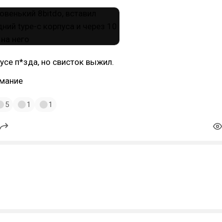
усе п*зда, но свисток выжил.
имание
5
1
1