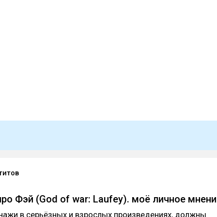
титов
о Фэй (God of war: Laufey). моё личное мнени
нажи в серьёзных и взрослых произведениях, должны