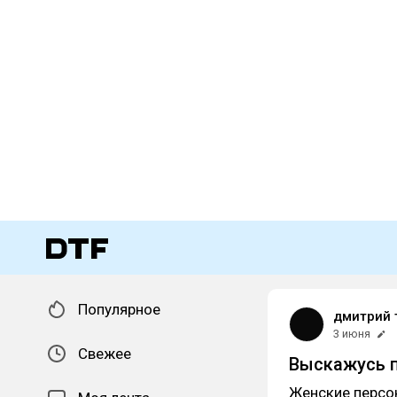
Популярное
дмитрий 
3 июня
Свежее
Выскажусь пр
Женские персо