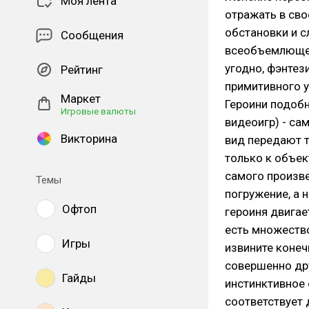
Моя лента
отражать в св
обстановки и с
Сообщения
всеобъемлющег
угодно, фэнтез
Рейтинг
примитивного 
Маркет
Героини подобн
Игровые валюты
видеоигр) - са
Викторина
вид передают 
только к объек
самого произв
Темы
погружение, а 
Офтоп
героиня двигае
есть множеств
Игры
извините конеч
совершенно дру
Гайды
инстинктивное 
соответствует 