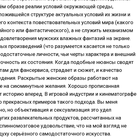
оём образе реалии условий окружающей среды,
ложившейся структуре актуальных условий их жизни и
о контекста повествовательных условий мира (какого
ийного или фантастического), а не служить механизмом
удовлетворения мужских влажных фантазий на экране.
ых произведений (что разумеется касается не только
модостаточные личности, чьи черты характера и внешний
точность их состояния. Когда подобные нюансы сводят
там для фансервиса, страдает и сюжет, и качество
едения. Раскрытые женские образы работают на
не на сиюминутные желания. Хорошо прописанная
т историю вперед. В игровой индустрии и кинематографе
о прекрасных примеров такого подхода. Вы меня
но, но объективация и сексуализация это удел
гих развлекательных продуктов, рассчитанных на
спинномозговое удовольствие, что на мой взгляд не
духу серьёзного самодостаточного искусства.