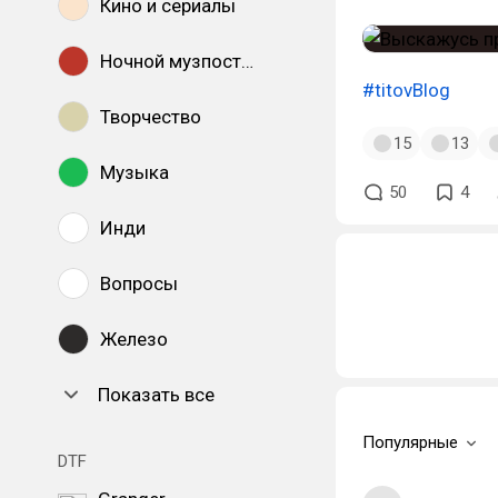
Кино и сериалы
Ночной музпостинг
#titovBlog
Творчество
15
13
Музыка
50
4
Инди
Вопросы
Железо
Показать все
Популярные
DTF