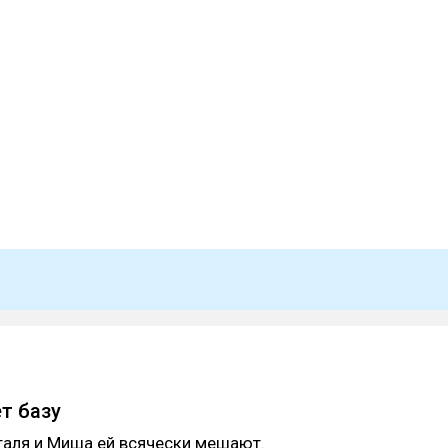
т базу
таля и Миша ей всячески мешают.