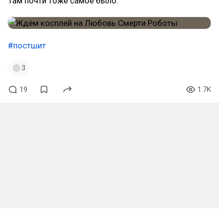
Там почти тоже самое было.
#постшит
3
19
1.7K