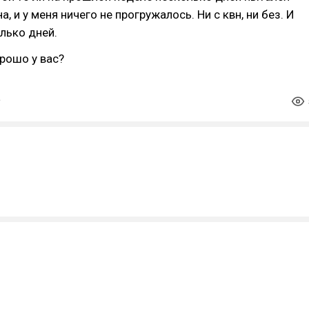
а, и у меня ничего не прогружалось. Ни с квн, ни без. И
лько дней.
орошо у вас?