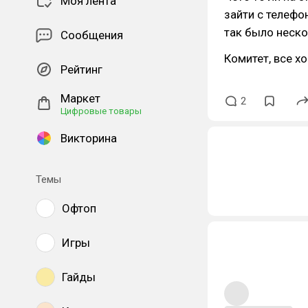
Моя лента
зайти с телефон
так было неско
Сообщения
Комитет, все х
Рейтинг
Маркет
2
Цифровые товары
Викторина
Темы
Офтоп
Игры
Гайды