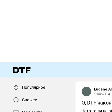
Популярное
Eugene Ar
10 июня
Свежее
О, DTF нако
Чёто то ли на 