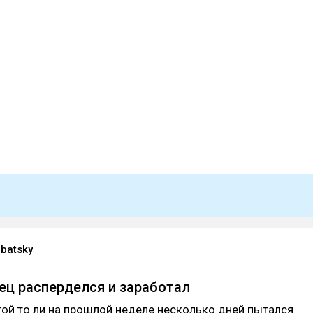
batsky
нец расперделся и заработал
этой то ли на прошлой неделе несколько дней пытался